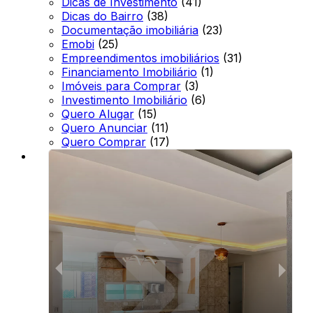
Dicas de Investimento
(41)
Dicas do Bairro
(38)
Documentação imobiliária
(23)
Emobi
(25)
Empreendimentos imobiliários
(31)
Financiamento Imobiliário
(1)
Imóveis para Comprar
(3)
Investimento Imobiliário
(6)
Quero Alugar
(15)
Quero Anunciar
(11)
Quero Comprar
(17)