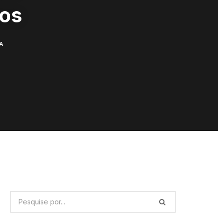
dos
A