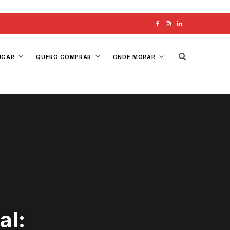
F
I
L
a
n
i
UGAR
QUERO COMPRAR
ONDE MORAR
c
s
n
e
t
k
b
a
e
o
g
d
o
r
I
k
a
n
m
al: