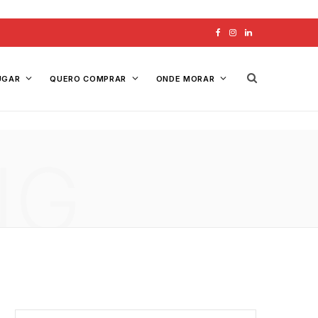
F
I
L
a
n
i
UGAR
QUERO COMPRAR
ONDE MORAR
c
s
n
e
t
k
b
a
e
NG
o
g
d
o
r
I
k
a
n
m