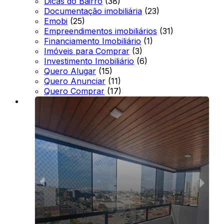
Dicas do Bairro
(38)
Documentação imobiliária
(23)
Emobi
(25)
Empreendimentos imobiliários
(31)
Financiamento Imobiliário
(1)
Imóveis para Comprar
(3)
Investimento Imobiliário
(6)
Quero Alugar
(15)
Quero Anunciar
(11)
Quero Comprar
(17)